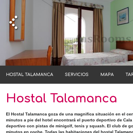
HOSTAL TALAMANCA
SERVICIOS
MAPA
TAR
Hostal Talamanca
El Hostal Talamanca goza de una magnifica situación en el cen
minutos a pie del hotel encontrará el puerto deportivo de Cala
deportivo con pistas de minigolf, tenis y squash. El club de gol
minutos en coche. Todas las habitaciones del hostal Talama